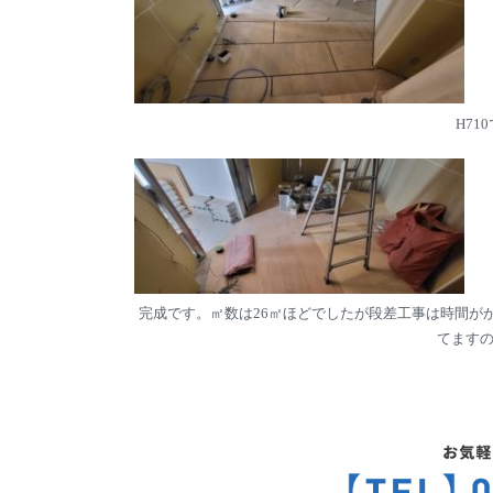
H7
完成です。㎡数は26㎡ほどでしたが段差工事は時間が
てます