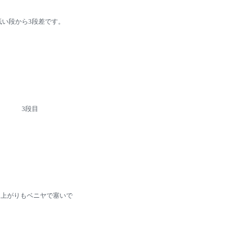
低い段から3段差です。
3段目
ち上がりもベニヤで塞いで